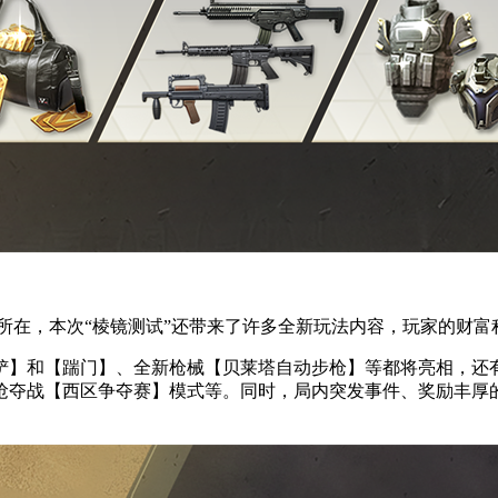
所在，本次“棱镜测试”还带来了许多全新玩法内容，玩家的财富
铲】和【踹门】、全新枪械【贝莱塔自动步枪】等都将亮相，还
抢夺战【西区争夺赛】模式等。同时，局内突发事件、奖励丰厚