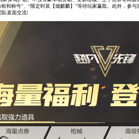
像框和称号”、“限定时装【烟麒麟】”等待玩家赢取。此外，参与
队直面交流!