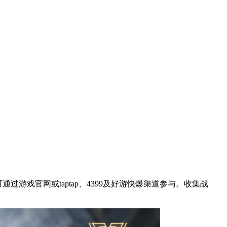
游戏官网或taptap、4399及好游快爆渠道参与。收集战