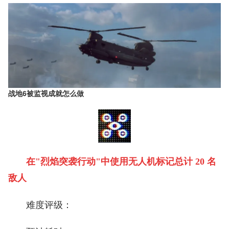
战地6被监视成就怎么做
在"烈焰突袭行动"中使用无人机标记总计 20 名
敌人
难度评级：