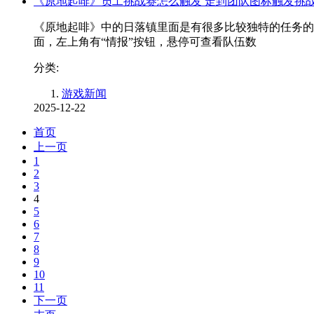
《原地起啡》员工挑战赛怎么触发 走到团队图标触发挑
《原地起啡》中的日落镇里面是有很多比较独特的任务的
面，左上角有“情报”按钮，悬停可查看队伍数
分类:
游戏新闻
2025-12-22
首页
上一页
1
2
3
4
5
6
7
8
9
10
11
下一页