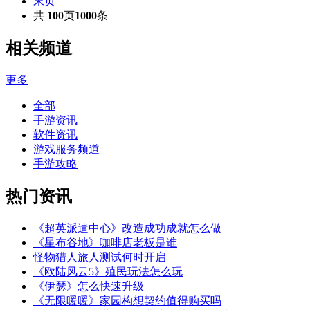
末页
共
100
页
1000
条
相关
频道
更多
全部
手游资讯
软件资讯
游戏服务频道
手游攻略
热门
资讯
《超英派遣中心》改造成功成就怎么做
《星布谷地》咖啡店老板是谁
怪物猎人旅人测试何时开启
《欧陆风云5》殖民玩法怎么玩
《伊瑟》怎么快速升级
《无限暖暖》家园构想契约值得购买吗