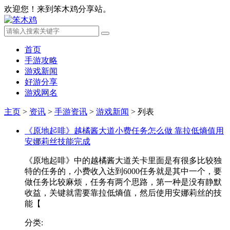
欢迎您！来到笨木鸡分享站。
首页
手游攻略
游戏新闻
好游分享
游戏网名
主页
>
资讯
>
手游资讯
>
游戏新闻
>
列表
《原地起啡》越橘酱大道小费任务怎么做 靠拉低熵值用
安娜莉丝技能完成
《原地起啡》中的越橘酱大道关卡里面是有很多比较独
特的任务的，小费收入达到6000任务就是其中一个，要
做任务比较麻烦，任务有两个思路，第一种是没有静默
收益，关键就需要靠拉低熵值，然后使用安娜莉丝的技
能【
分类: