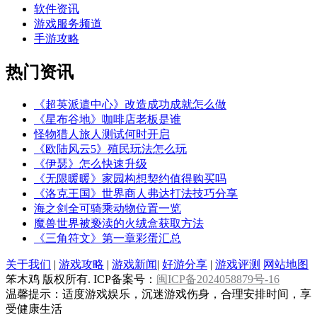
软件资讯
游戏服务频道
手游攻略
热门
资讯
《超英派遣中心》改造成功成就怎么做
《星布谷地》咖啡店老板是谁
怪物猎人旅人测试何时开启
《欧陆风云5》殖民玩法怎么玩
《伊瑟》怎么快速升级
《无限暖暖》家园构想契约值得购买吗
《洛克王国》世界商人弗达打法技巧分享
海之剑全可骑乘动物位置一览
魔兽世界被亵渎的火绒盒获取方法
《三角符文》第一章彩蛋汇总
关于我们
|
游戏攻略
|
游戏新闻
|
好游分享
|
游戏评测
网站地图
笨木鸡 版权所有. ICP备案号：
闽ICP备2024058879号-16
温馨提示：适度游戏娱乐，沉迷游戏伤身，合理安排时间，享
受健康生活