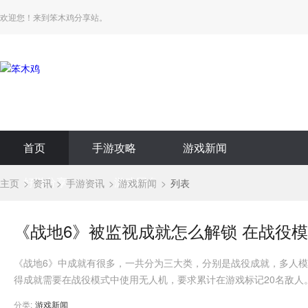
欢迎您！来到笨木鸡分享站。
首页
手游攻略
游戏新闻
好游分享
游戏网名
主页
资讯
手游资讯
游戏新闻
列表
《战地6》被监视成就怎么解锁 在战役模
《战地6》中成就有很多，一共分为三大类，分别是战役成就，多人
得成就需要在战役模式中使用无人机，要求累计在游戏标记20名敌人
分类:
游戏新闻